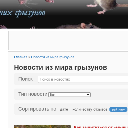
Главная
»
Новости из мира грызунов
Новости из мира грызунов
Поиск
Тип новости
Сортировать по
дате
количеству отзывов
рейтингу
Как защититься от «мыш