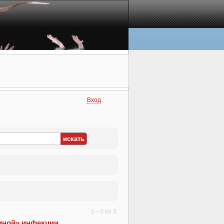
Вход
1—3 из 3.
иной» инфекции