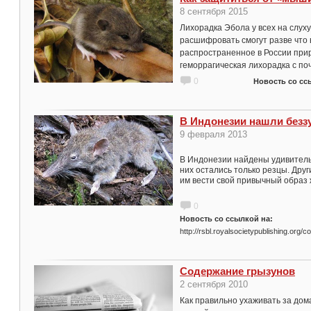
8 сентября 2015
Лихорадка Эбола у всех на слуху
расшифровать смогут разве что 
распространенное в России при
геморрагическая лихорадка с п
0
Новость со сс
В Индонезии нашли безз
9 февраля 2013
В Индонезии найдены удивитель
них остались только резцы. Други
им вести свой привычный образ 
0
Новость со ссылкой на:
http://rsbl.royalsocietypublishing.org/
Содержание грызунов
2 сентября 2010
Как правильно ухаживать за до