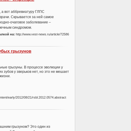
, а вот аббревиатуру ГЛПС
врачи. Скрывается за ней самое
родно-очаговое заболевание –
очечным синдромом.
ылкой на:
http://www.vest-news.ru/article/72586
убых грызунов
ные грызуны. В процессе эволюции у
х зубов у зверьков нет, но это не мешает
жизни.
content/early/2012/08/21/rsbl.2012.0574.abstract
машним грызуном? Это один из