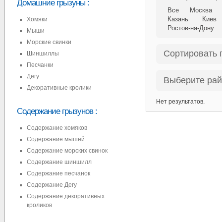
Домашние грызуны
:
Все
Москва
Казань
Киев
Хомяки
Ростов-на-Дону
Мыши
Морские свинки
Сортировать 
Шиншиллы
Песчанки
Дегу
Выберите ра
Декоративные кролики
Нет результатов.
Содержание грызунов
:
Содержание хомяков
Содержание мышей
Содержание морских свинок
Содержание шиншилл
Содержание песчанок
Содержание Дегу
Содержание декоративных
кроликов